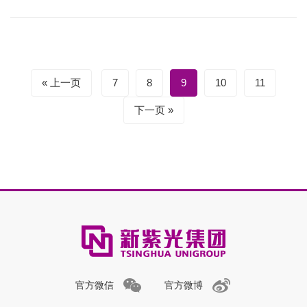
« 上一页
7
8
9
10
11
下一页 »
官方微信
官方微博