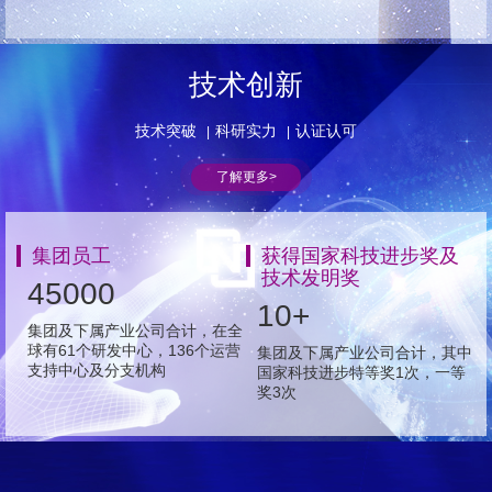
技术创新
技术突破
科研实力
认证认可
|
|
了解更多>
集团员工
获得国家科技进步奖及
技术发明奖
45000
10
+
集团及下属产业公司合计，在全
球有61个研发中心，136个运营
集团及下属产业公司合计，其中
支持中心及分支机构
国家科技进步特等奖1次，一等
奖3次